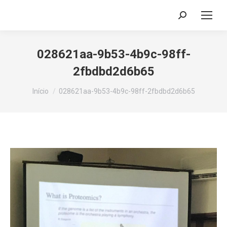
Search:
028621aa-9b53-4b9c-98ff-
2fbdbd2d6b65
Você está aqui:
Início
028621aa-9b53-4b9c-98ff-2fbdbd2d6b65