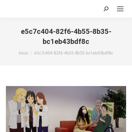
Search:
e5c7c404-82f6-4b55-8b35-
bc1eb43bdf8c
Você está aqui:
Início
e5c7c404-82f6-4b55-8b35-bc1eb43bdf8c