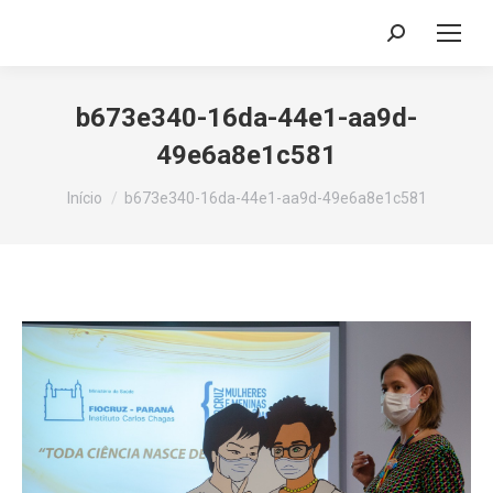
Search:
b673e340-16da-44e1-aa9d-
49e6a8e1c581
Você está aqui:
Início
b673e340-16da-44e1-aa9d-49e6a8e1c581