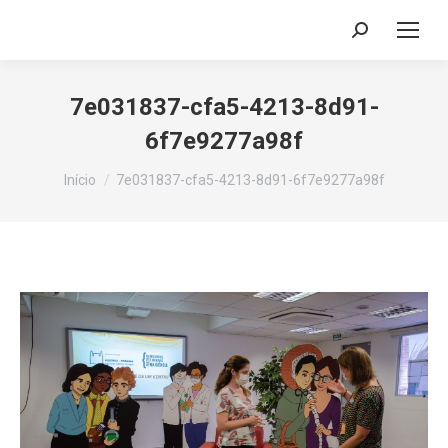
Search:
7e031837-cfa5-4213-8d91-
6f7e9277a98f
Você está aqui:
Início
7e031837-cfa5-4213-8d91-6f7e9277a98f