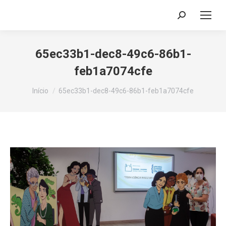
Search:
65ec33b1-dec8-49c6-86b1-
feb1a7074cfe
Você está aqui:
Início
65ec33b1-dec8-49c6-86b1-feb1a7074cfe