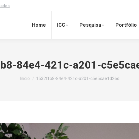
dades
Home
ICC
Pesquisa
Portfólio
fb8-84e4-421c-a201-c5e5ca
Você está aqui:
Início
1532ffb8-84e4-421c-a201-c5e5cae1d26d