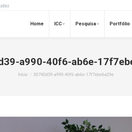
dades
Home
ICC
Pesquisa
Portfólio
d39-a990-40f6-ab6e-17f7eb
Você está aqui:
Início
00740d39-a990-40f6-ab6e-17f7ebe6a29e