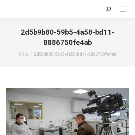
Search:
2d5b9b80-59b5-4a58-bd11-
8886750fe4ab
Você está aqui:
Início
2d5b9b80-59b5-4a58-bd11-8886750fe4ab