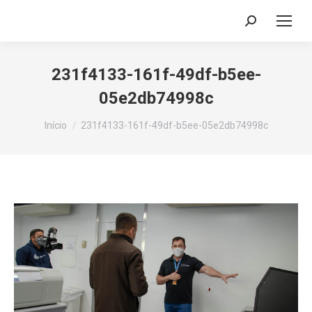
Search:
231f4133-161f-49df-b5ee-
05e2db74998c
Você está aqui:
Início
231f4133-161f-49df-b5ee-05e2db74998c