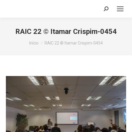
Search:
RAIC 22 © Itamar Crispim-0454
Você está aqui:
Início
RAIC 22 © Itamar Crispim-0454