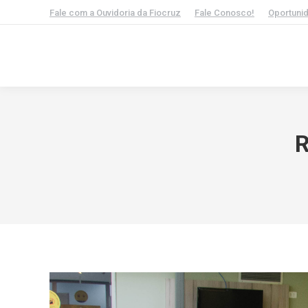
Fale com a Ouvidoria da Fiocruz
Fale Conosco!
Oportuni
R