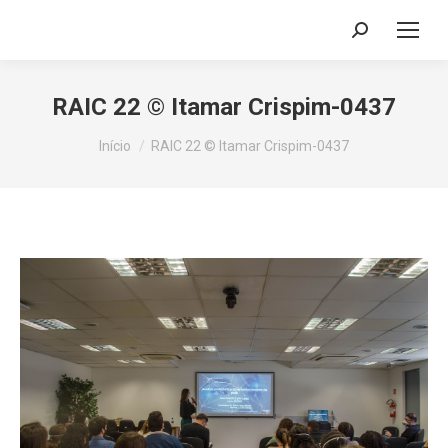
Search:
RAIC 22 © Itamar Crispim-0437
Você está aqui:
Início
RAIC 22 © Itamar Crispim-0437