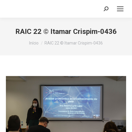
Search:
RAIC 22 © Itamar Crispim-0436
Você está aqui:
Início
RAIC 22 © Itamar Crispim-0436