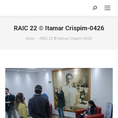
Search:
RAIC 22 © Itamar Crispim-0426
Você está aqui:
Início
RAIC 22 © Itamar Crispim-0426