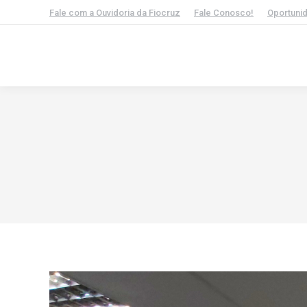
Fale com a Ouvidoria da Fiocruz
Fale Conosco!
Oportuni