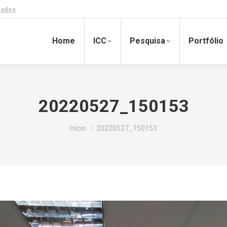
dades
Home
ICC
Pesquisa
Portfólio
20220527_150153
Você está aqui:
Início
20220527_150153