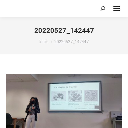
Search:
20220527_142447
Você está aqui:
Início
20220527_142447