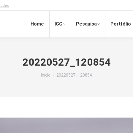
dades
Home
ICC
Pesquisa
Portfólio
20220527_120854
Você está aqui:
Início
20220527_120854