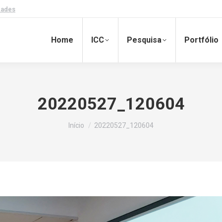
dades
Home
ICC
Pesquisa
Portfólio
20220527_120604
Você está aqui:
Início
20220527_120604